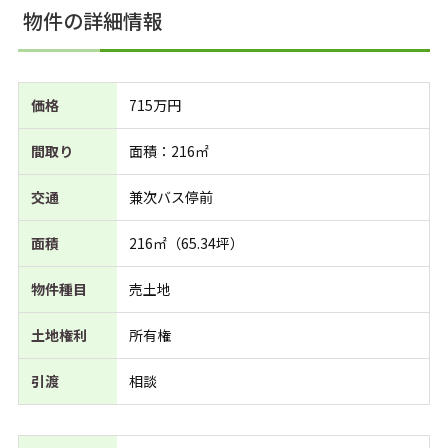
物件の詳細情報
価格
715万円
間取り
面積：216㎡
交通
兼次バス停前
面積
216㎡（65.34坪）
物件種目
売土地
土地権利
所有権
引渡
相談