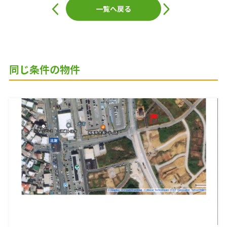
投
稿
一覧へ戻る
ナ
ビ
ゲ
ー
シ
ョ
ン
同じ条件の物件